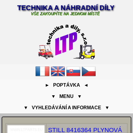
TECHNIKA A NÁHRADNÍ DÍLY
VŠE ZAKOUPÍTE NA JEDNOM MÍSTĚ
► POPTÁVKA ◄
▼ MENU ▼
▼ VYHLEDÁVÁNÍ A INFORMACE ▼
STILL 8416364 PLYNOVÁ